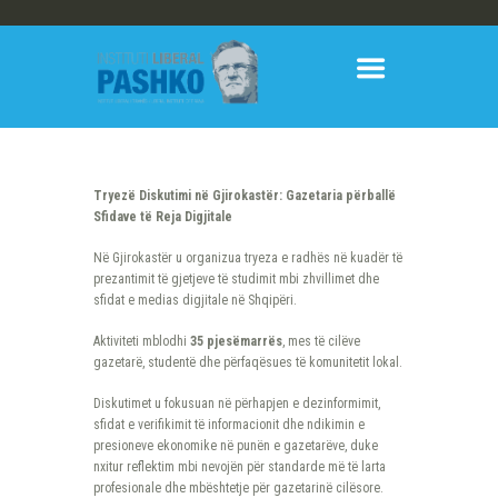
Tryezë Diskutimi në Gjirokastër: Gazetaria përballë
Sfidave të Reja Digjitale
Në Gjirokastër u organizua tryeza e radhës në kuadër të
prezantimit të gjetjeve të studimit mbi zhvillimet dhe
sfidat e medias digjitale në Shqipëri.
Aktiviteti mblodhi
35 pjesëmarrës
, mes të cilëve
gazetarë, studentë dhe përfaqësues të komunitetit lokal.
Diskutimet u fokusuan në përhapjen e dezinformimit,
sfidat e verifikimit të informacionit dhe ndikimin e
presioneve ekonomike në punën e gazetarëve, duke
nxitur reflektim mbi nevojën për standarde më të larta
profesionale dhe mbështetje për gazetarinë cilësore.