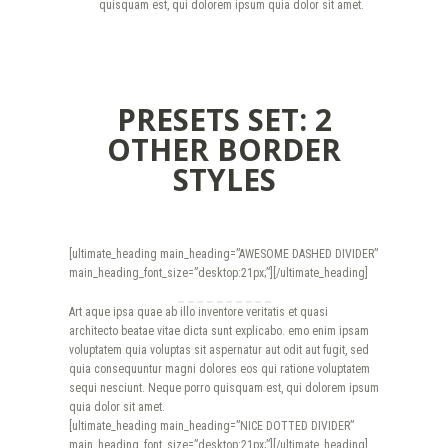
quisquam est, qui dolorem ipsum quia dolor sit amet.
PRESETS SET: 2
OTHER BORDER
STYLES
[ultimate_heading main_heading=”AWESOME DASHED DIVIDER”
main_heading_font_size=”desktop:21px;”][/ultimate_heading]
Art aque ipsa quae ab illo inventore veritatis et quasi
architecto beatae vitae dicta sunt explicabo. emo enim ipsam
voluptatem quia voluptas sit aspernatur aut odit aut fugit, sed
quia consequuntur magni dolores eos qui ratione voluptatem
sequi nesciunt. Neque porro quisquam est, qui dolorem ipsum
quia dolor sit amet.
[ultimate_heading main_heading=”NICE DOTTED DIVIDER”
main_heading_font_size=”desktop:21px;”][/ultimate_heading]