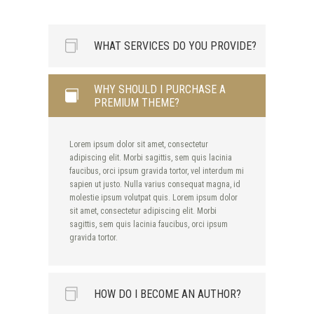
lacinia faucibus, orci ipsum gravida tortor.
WHAT SERVICES DO YOU PROVIDE?
WHY SHOULD I PURCHASE A
Lorem ipsum dolor sit amet, consectetur
PREMIUM THEME?
adipiscing elit. Morbi sagittis, sem quis lacinia
faucibus, orci ipsum gravida tortor, vel interdum mi
sapien ut justo. Nulla varius consequat magna, id
Lorem ipsum dolor sit amet, consectetur
molestie ipsum volutpat quis. Lorem ipsum dolor
adipiscing elit. Morbi sagittis, sem quis lacinia
sit amet, consectetur adipiscing elit. Morbi
faucibus, orci ipsum gravida tortor, vel interdum mi
sagittis, sem quis lacinia faucibus, orci ipsum
sapien ut justo. Nulla varius consequat magna, id
gravida tortor.
molestie ipsum volutpat quis. Lorem ipsum dolor
sit amet, consectetur adipiscing elit. Morbi
sagittis, sem quis lacinia faucibus, orci ipsum
gravida tortor.
HOW DO I BECOME AN AUTHOR?