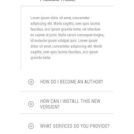
adipiscing elit. Morbi sagittis, sem quis lacinia
faucibus, orci ipsum gravida tortor, vel interdum
mi sapien ut justo. Nulla varius consequat magna,
Lorem ipsum dolor sit amet, consectetur
id molestie ipsum volutpat quis. Lorem ipsum
adipiscing elit. Morbi sagittis, sem quis lacinia
dolor sit amet, consectetur adipiscing elit. Morbi
faucibus, orci ipsum gravida tortor, vel interdum
sagittis, sem quis lacinia faucibus, orci ipsum
mi sapien ut justo. Nulla varius consequat magna,
gravida tortor.
id molestie ipsum volutpat quis. Lorem ipsum
dolor sit amet, consectetur adipiscing elit. Morbi
sagittis, sem quis lacinia faucibus, orci ipsum
gravida tortor.
HOW DO I BECOME AN AUTHOR?
HOW CAN I INSTALL THIS NEW
Lorem ipsum dolor sit amet, consectetur
VERSION?
adipiscing elit. Morbi sagittis, sem quis lacinia
faucibus, orci ipsum gravida tortor, vel interdum
mi sapien ut justo. Nulla varius consequat magna,
WHAT SERVICES DO YOU PROVIDE?
Lorem ipsum dolor sit amet, consectetur
id molestie ipsum volutpat quis. Lorem ipsum
adipiscing elit. Morbi sagittis, sem quis lacinia
dolor sit amet, consectetur adipiscing elit. Morbi