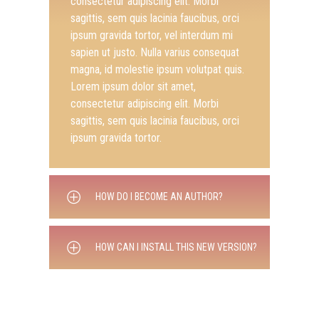
consectetur adipiscing elit. Morbi
sapien ut justo. Nulla varius consequat
consectetur adipiscing elit. Morbi
sagittis, sem quis lacinia faucibus, orci
magna, id molestie ipsum volutpat quis.
sagittis, sem quis lacinia faucibus, orci
ipsum gravida tortor, vel interdum mi
Lorem ipsum dolor sit amet,
ipsum gravida tortor.
sapien ut justo. Nulla varius consequat
consectetur adipiscing elit. Morbi
magna, id molestie ipsum volutpat quis.
sagittis, sem quis lacinia faucibus, orci
Lorem ipsum dolor sit amet,
ipsum gravida tortor.
consectetur adipiscing elit. Morbi
sagittis, sem quis lacinia faucibus, orci
ipsum gravida tortor.
HOW DO I BECOME AN AUTHOR?
Lorem ipsum dolor sit amet,
HOW CAN I INSTALL THIS NEW VERSION?
consectetur adipiscing elit. Morbi
sagittis, sem quis lacinia faucibus, orci
Lorem ipsum dolor sit amet,
ipsum gravida tortor, vel interdum mi
consectetur adipiscing elit. Morbi
sapien ut justo. Nulla varius consequat
sagittis, sem quis lacinia faucibus, orci