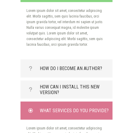
ipsum gravida tortor, vel interdum mi sapien ut justo.
Nulla varius consequat magna, id molestie ipsum
Lorem ipsum dolor sit amet, consectetur adipiscing
volutpat quis. Lorem ipsum dolor sit amet,
elit. Morbi sagittis, sem quis lacinia faucibus, orci
consectetur adipiscing elit. Morbi sagittis, sem quis
ipsum gravida tortor, vel interdum mi sapien ut justo.
lacinia faucibus, orci ipsum gravida tortor.
Nulla varius consequat magna, id molestie ipsum
volutpat quis. Lorem ipsum dolor sit amet,
consectetur adipiscing elit. Morbi sagittis, sem quis
lacinia faucibus, orci ipsum gravida tortor.
HOW DO I BECOME AN AUTHOR?
HOW CAN I INSTALL THIS NEW
Lorem ipsum dolor sit amet, consectetur adipiscing
VERSION?
elit. Morbi sagittis, sem quis lacinia faucibus, orci
ipsum gravida tortor, vel interdum mi sapien ut justo.
Nulla varius consequat magna, id molestie ipsum
Lorem ipsum dolor sit amet, consectetur adipiscing
volutpat quis. Lorem ipsum dolor sit amet,
WHAT SERVICES DO YOU PROVIDE?
elit. Morbi sagittis, sem quis lacinia faucibus, orci
consectetur adipiscing elit. Morbi sagittis, sem quis
ipsum gravida tortor, vel interdum mi sapien ut justo.
lacinia faucibus, orci ipsum gravida tortor.
Nulla varius consequat magna, id molestie ipsum
Lorem ipsum dolor sit amet, consectetur adipiscing
volutpat quis. Lorem ipsum dolor sit amet,